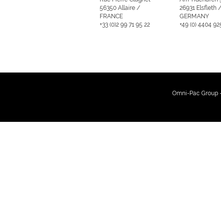
56350 Allaire /
26931 Elsfleth 
FRANCE
GERMANY
+33 (0)2 99 71 95 22
+49 (0) 4404 92
Omni-Pac Group