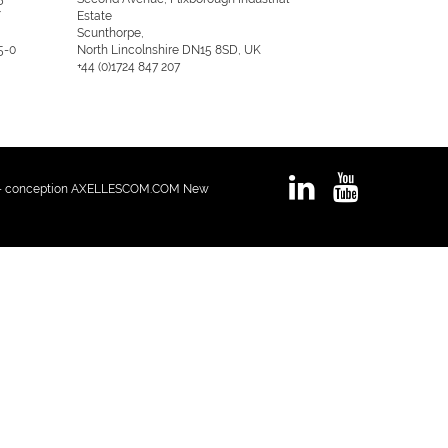
/
Estate
Scunthorpe,
5-0
North Lincolnshire DN15 8SD, UK
+44 (0)1724 847 207
 - conception AXELLESCOM.COM New